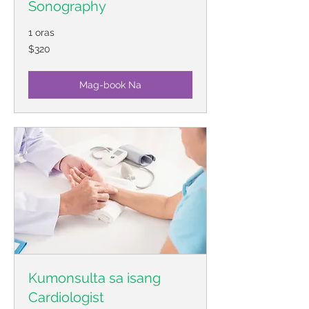
Sonography
1 oras
320
$320
dolyar
ng
US
Mag-book Na
Kumonsulta sa isang
Cardiologist